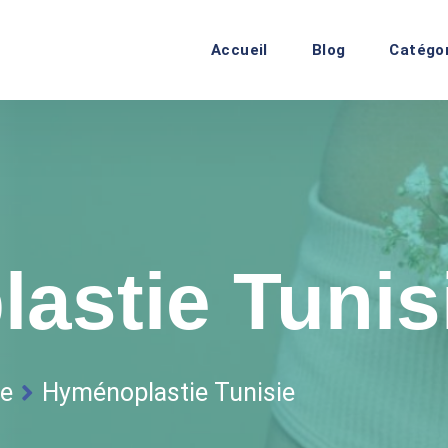
Accueil
Blog
Catégo
astie Tunis
ie
Hyménoplastie Tunisie