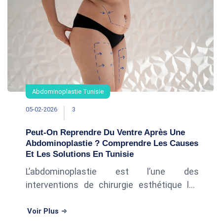
Abdominoplastie Tunisie
05-02-2026
3
Peut-On Reprendre Du Ventre Après Une
Abdominoplastie ? Comprendre Les Causes
Et Les Solutions En Tunisie
L’abdominoplastie est l’une des
interventions de chirurgie esthétique les
plus demandées pour retrouver un ventre
plat et une silhouette harmonieuse. Elle
Voir Plus