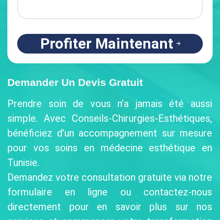
Profiter Maintenant
Demander Un Devis Gratuit
Prendre soin de vous n’a jamais été aussi
simple. Avec Conseils-Chirurgies-Esthétiques,
bénéficiez d’un accompagnement sur mesure
pour vos soins en médecine esthétique en
Tunisie.
Demandez votre consultation gratuite via notre
formulaire en ligne ou contactez-nous
directement pour en savoir plus sur nos