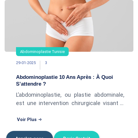
Abdominoplastie Tunisie
29-01-2025
3
Abdominoplastie 10 Ans Après : À Quoi
S’attendre ?
L’abdominoplastie, ou plastie abdominale,
est une intervention chirurgicale visant à
retirer l’excès de peau et de graisse du
ventre tout en renforçant la sangle
Voir Plus
abdominale. Si les résultats sont visi