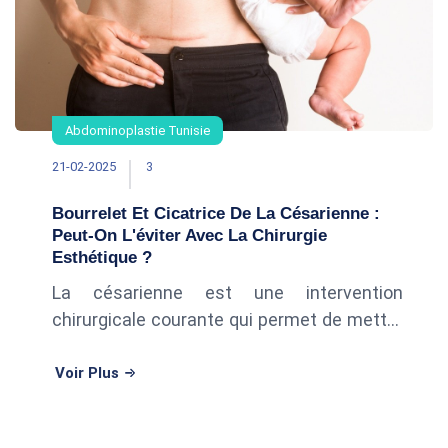
Abdominoplastie Tunisie
21-02-2025
3
Bourrelet Et Cicatrice De La Césarienne :
Peut-On L'éviter Avec La Chirurgie
Esthétique ?
La césarienne est une intervention
chirurgicale courante qui permet de mettre
au monde un bébé lorsque l’accouchement
par voie basse n’est pas possible ou
Voir Plus
présente des risques. Si cette opérati