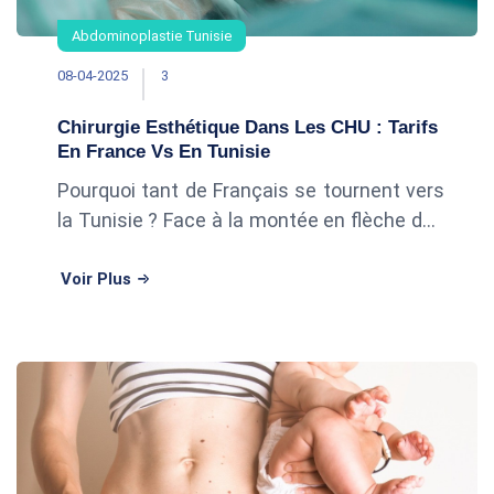
Abdominoplastie Tunisie
08-04-2025
3
Chirurgie Esthétique Dans Les CHU : Tarifs
En France Vs En Tunisie
Pourquoi tant de Français se tournent vers
la Tunisie ? Face à la montée en flèche des
demandes en chirurgie esthétique, de plus
en plus de Français se heurtent à deux
Voir Plus
freins majeurs dans