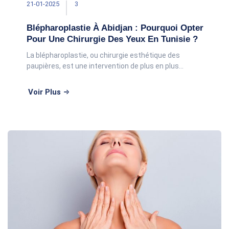
21-01-2025
3
Blépharoplastie À Abidjan : Pourquoi Opter
Pour Une Chirurgie Des Yeux En Tunisie ?
La blépharoplastie, ou chirurgie esthétique des
paupières, est une intervention de plus en plus
recherchée à Abidjan et en Côte d’Ivoire. Cette
procédure vise à corriger les signe
Voir Plus