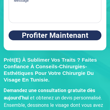
Profiter Maintenant
Prêt(e) À Sublimer Vos Traits ? Faites
Confiance À
Conseils-Chirurgies-
Esthétiques
Pour Votre
Chirurgie Du
Visage En Tunisie
.
Demandez une consultation gratuite dès
aujourd’hui
et obtenez un devis personnalisé.
Ensemble, dessinons le visage dont vous avez