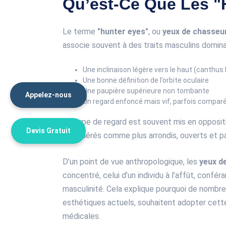
Qu’est-Ce Que Les "
Le terme
"hunter eyes"
, ou
yeux de chasseu
associe souvent à des traits masculins domina
Une inclinaison légère vers le haut (canthus 
Une bonne définition de l’orbite oculaire
Une paupière supérieure non tombante
Appelez-nous
Un regard enfoncé mais vif, parfois comparé
Ce type de regard est souvent mis en opposit
Devis Gratuit
considérés comme plus arrondis, ouverts et pa
D’un point de vue anthropologique, les
yeux d
concentré, celui d’un individu à l’affût, confé
masculinité. Cela explique pourquoi de nombr
esthétiques actuels, souhaitent adopter cett
médicales.