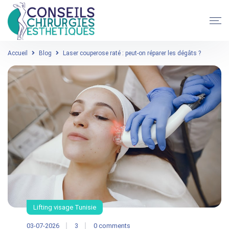
Accueil
Blog
Laser couperose raté : peut-on réparer les dégâts ?
Lifting visage Tunisie
03-07-2026
3
0 comments