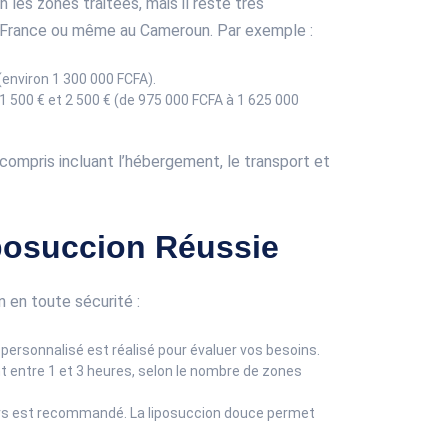
n les zones traitées, mais il reste très
en France ou même au Cameroun. Par exemple :
(environ 1 300 000 FCFA).
1 500 € et 2 500 € (de 975 000 FCFA à 1 625 000
ompris incluant l’hébergement, le transport et
posuccion Réussie
n en toute sécurité :
 personnalisé est réalisé pour évaluer vos besoins.
t entre 1 et 3 heures, selon le nombre de zones
ours est recommandé. La liposuccion douce permet