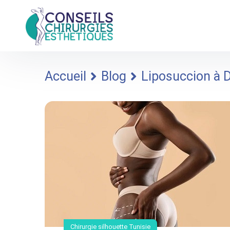
Accueil
Blog
Liposuccion à D
Chirurgie silhouette Tunisie